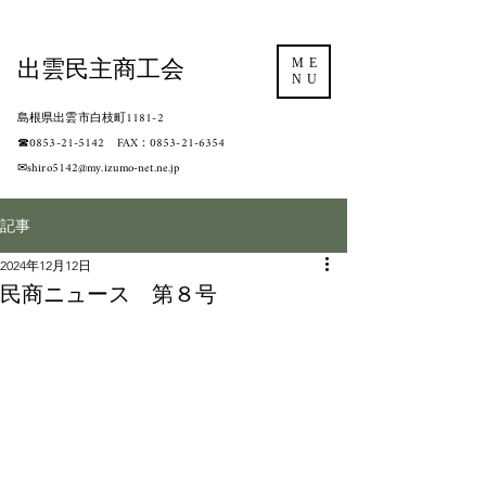
出雲民主商工会
ME
NU
島根県出雲市白枝町1181-2
​☎0853-21-5142 FAX：0853-21-6354
​✉shiro5142@my.izumo-net.ne.jp
記事
2024年12月12日
民商ニュース 第８号