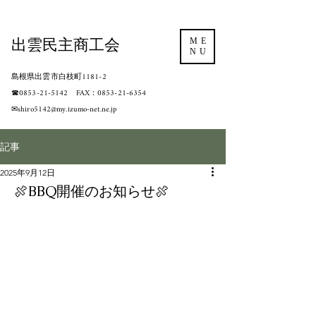
出雲民主商工会
ME
NU
島根県出雲市白枝町1181-2
​☎0853-21-5142 FAX：0853-21-6354
​✉shiro5142@my.izumo-net.ne.jp
記事
2025年9月12日
🍖BBQ開催のお知らせ🍖