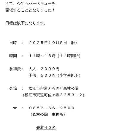
さて、今年もバーベキューを
開催することとなりました！
日程は以下になります。
　日時　：　２０２５年１０月５日　(日)　
　時間　：　１１時～１３時（１１時開始）
　参加費：　大人　２０００円　　
　　　　　　子供　５００円（小学生以下）　
　会場　：　松江市宍道ふるさと森林公園　
　　　　（松江市宍道町佐々布３３５３－２）
　　☎　：　０８５２－６６－２５００
　　　　　　（森林公園　事務所）
先着４０名